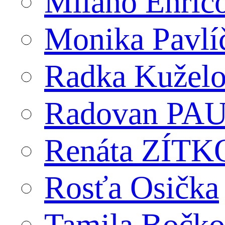
Milano Enric
Monika Pavlí
Radka Kužel
Radovan PA
Renáta ZÍT
Rosťa Osička
Tamila Bočko