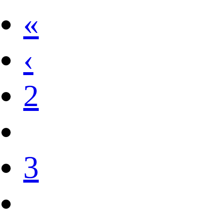
«
‹
2
3