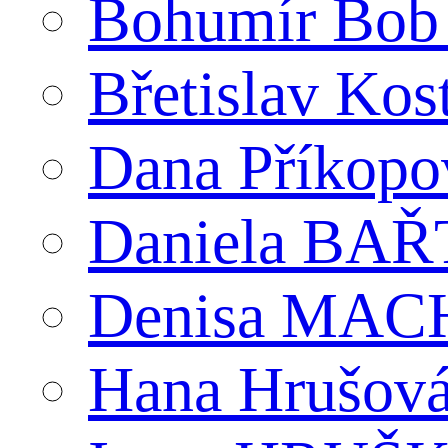
Bohumír Bob
Břetislav Kos
Dana Příkopo
Daniela BA
Denisa MACH
Hana Hrušov