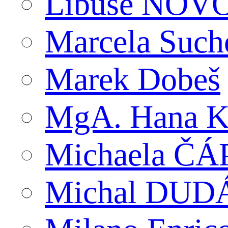
Libuše NO
Marcela Suc
Marek Dobeš
MgA. Hana K
Michaela Č
Michal DUD