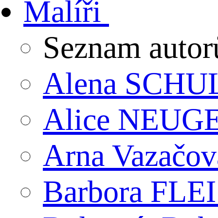
Malíři
Seznam autor
Alena SCHU
Alice NEU
Arna Vazačov
Barbora FL