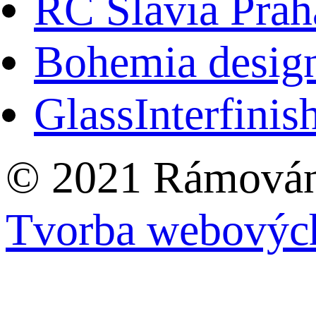
RC Slavia Prah
Bohemia desig
GlassInterfinis
© 2021 Rámování
Tvorba webových