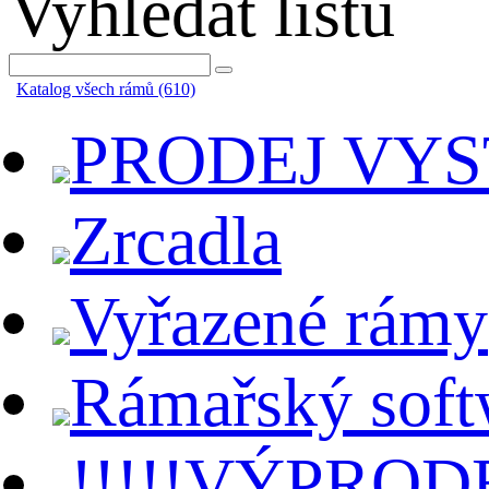
Vyhledat lištu
Katalog všech rámů (610)
PRODEJ VY
Zrcadla
Vyřazené rámy
Rámařský soft
!!!!!VÝPRODE