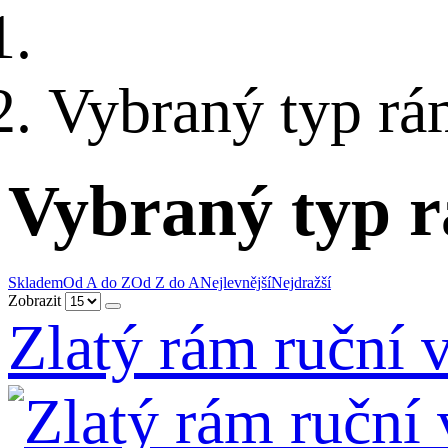
Vybraný typ r
Vybraný typ 
Skladem
Od A do Z
Od Z do A
Nejlevnější
Nejdražší
Zobrazit
Zlatý rám ruční