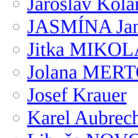
Jaroslav Kola
JASMÍNA J
Jitka MIKO
Jolana MER
Josef Krauer
Karel Aubrec