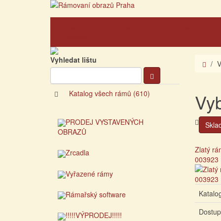
Hlavní
O nás
O rámování
strana
Vyhledat lištu
V
Katalog všech rámů (610)
Vyb
PRODEJ VYSTAVENÝCH
Skla
OBRAZŮ
Zlatý rá
Zrcadla
003923
Vyřazené rámy
Katalog
Rámařský software
Dostup
!!!!!VÝPRODEJ!!!!!