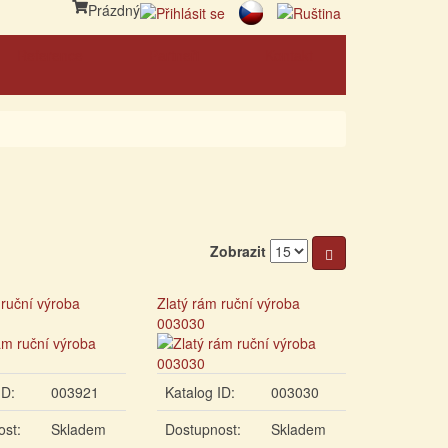
Prázdný
Reference
Partneři
Kontakt
Zobrazit
 ruční výroba
Zlatý rám ruční výroba
003030
ID:
003921
Katalog ID:
003030
ost:
Skladem
Dostupnost:
Skladem