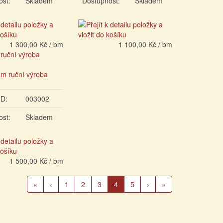
ost:
Skladem
Dostupnost:
Skladem
1 300,00 Kč / bm
1 100,00 Kč / bm
 ruční výroba
ID:
003002
ost:
Skladem
1 500,00 Kč / bm
(Aktuální
«
‹
1
2
3
4
5
›
»
strana)