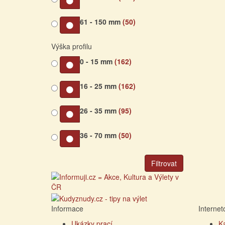
61 - 150 mm
(50)
Výška profilu
0 - 15 mm
(162)
16 - 25 mm
(162)
26 - 35 mm
(95)
36 - 70 mm
(50)
Filtrovat
Informace
Interne
Ukázky prací
K