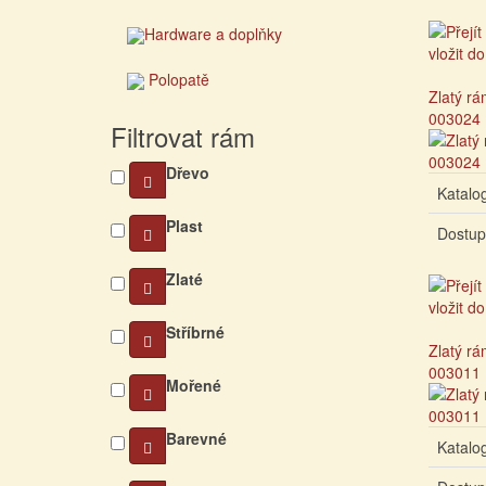
Hardware a doplňky
Polopatě
Zlatý rá
003024
Filtrovat rám
Dřevo
Katalog
Plast
Dostup
Zlaté
Stříbrné
Zlatý rá
003011
Mořené
Barevné
Katalog