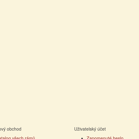
tový obchod
Uživatelský účet
atalog všech rámů
Zapomenuté heslo