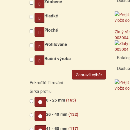
Dostup
Zdobené
Hladké
Ploché
Zlatý rá
003004
Profilované
Katalog
Ruční výroba
Dostup
Zobrazit výběr
Pokročilé filtrování
Šířka profilu
0 - 25 mm
(165)
26 - 40 mm
(132)
41 - 60 mm
(117)