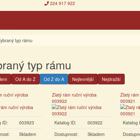
224 917 922
Aktuální
Galerie
Materiály
Malíři
výstava
ybraný typ rámu
raný typ rámu
dem
Od A do Z
Od Z do A
Nejlevnější
Nejdražší
m ruční výroba
Zlatý rám ruční výroba
Zlatý rám
003922
003921
 ID:
003923
Katalog ID:
003922
Katalog 
nost:
Skladem
Dostupnost:
Skladem
Dostupn