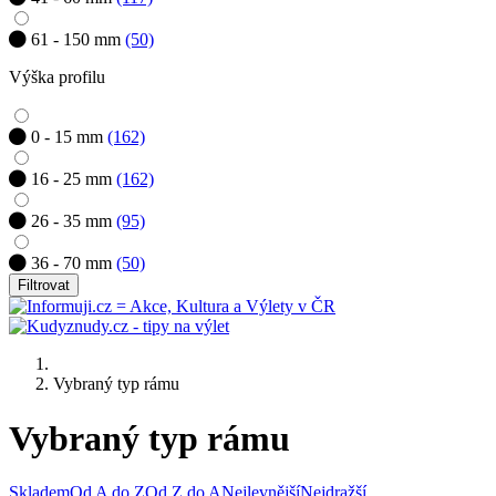
61 - 150 mm
(50)
Výška profilu
0 - 15 mm
(162)
16 - 25 mm
(162)
26 - 35 mm
(95)
36 - 70 mm
(50)
Filtrovat
Vybraný typ rámu
Vybraný typ rámu
Skladem
Od A do Z
Od Z do A
Nejlevnější
Nejdražší