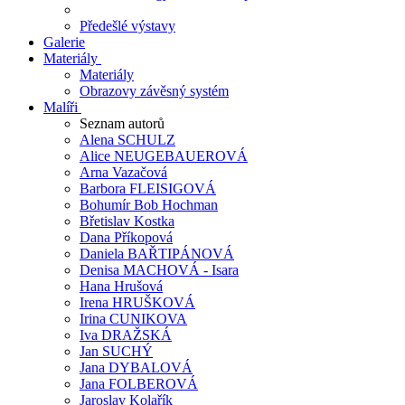
Předešlé výstavy
Galerie
Materiály
Materiály
Obrazovy závěsný systém
Malíři
Seznam autorů
Alena SCHULZ
Alice NEUGEBAUEROVÁ
Arna Vazačová
Barbora FLEISIGOVÁ
Bohumír Bob Hochman
Břetislav Kostka
Dana Příkopová
Daniela BAŘTIPÁNOVÁ
Denisa MACHOVÁ - Isara
Hana Hrušová
Irena HRUŠKOVÁ
Irina CUNIKOVA
Iva DRAŽSKÁ
Jan SUCHÝ
Jana DYBALOVÁ
Jana FOLBEROVÁ
Jaroslav Kolařík