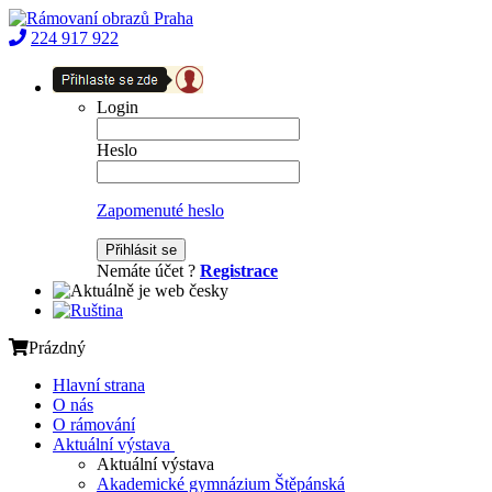
224 917 922
Login
Heslo
Zapomenuté heslo
Přihlásit se
Nemáte účet ?
Registrace
Prázdný
Hlavní strana
O nás
O rámování
Aktuální výstava
Aktuální výstava
Akademické gymnázium Štěpánská