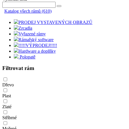
Katalog všech rámů (610)
PRODEJ VYSTAVENÝCH OBRAZŮ
Zrcadla
Vyřazené rámy
Rámařský software
!!!!!VÝPRODEJ!!!!!
Hardware a doplňky
Polopatě
Filtrovat rám
Dřevo
Plast
Zlaté
Stříbrné
Mořené