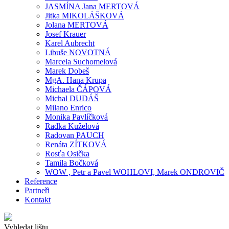
JASMÍNA Jana MERTOVÁ
Jitka MIKOLÁŠKOVÁ
Jolana MERTOVÁ
Josef Krauer
Karel Aubrecht
Libuše NOVOTNÁ
Marcela Suchomelová
Marek Dobeš
MgA. Hana Krupa
Michaela ČÁPOVÁ
Michal DUDÁŠ
Milano Enrico
Monika Pavlíčková
Radka Kuželová
Radovan PAUCH
Renáta ZÍTKOVÁ
Rosťa Osička
Tamila Bočková
WOW , Petr a Pavel WOHLOVI, Marek ONDROVIČ
Reference
Partneři
Kontakt
Vyhledat lištu