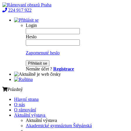
224 917 922
Login
Heslo
Zapomenuté heslo
Přihlásit se
Nemáte účet ?
Registrace
Prázdný
Hlavní strana
O nás
O rámování
Aktuální výstava
Aktuální výstava
Akademické gymnázium Štěpánská