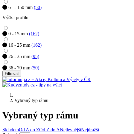
61 - 150 mm
(50)
Výška profilu
0 - 15 mm
(162)
16 - 25 mm
(162)
26 - 35 mm
(95)
36 - 70 mm
(50)
Filtrovat
Vybraný typ rámu
Vybraný typ rámu
Skladem
Od A do Z
Od Z do A
Nejlevnější
Nejdražší