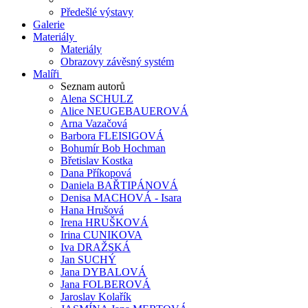
Předešlé výstavy
Galerie
Materiály
Materiály
Obrazovy závěsný systém
Malíři
Seznam autorů
Alena SCHULZ
Alice NEUGEBAUEROVÁ
Arna Vazačová
Barbora FLEISIGOVÁ
Bohumír Bob Hochman
Břetislav Kostka
Dana Příkopová
Daniela BAŘTIPÁNOVÁ
Denisa MACHOVÁ - Isara
Hana Hrušová
Irena HRUŠKOVÁ
Irina CUNIKOVA
Iva DRAŽSKÁ
Jan SUCHÝ
Jana DYBALOVÁ
Jana FOLBEROVÁ
Jaroslav Kolařík