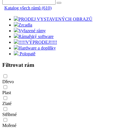
Katalog všech rámů (610)
PRODEJ VYSTAVENÝCH OBRAZŮ
Zrcadla
Vyřazené rámy
Rámařský software
!!!!!VÝPRODEJ!!!!!
Hardware a doplňky
Polopatě
Filtrovat rám
Dřevo
Plast
Zlaté
Stříbrné
Mořené