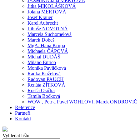
JASMÍNA Jana MERTOVÁ
Jitka MIKOLÁŠKOVÁ
Jolana MERTOVÁ
Josef Krauer
Karel Aubrecht
Libuše NOVOTNÁ
Marcela Suchomelová
Marek Dobeš
MgA. Hana Krupa
Michaela ČÁPOVÁ
Michal DUDÁŠ
Milano Enrico
Monika Pavlíčková
Radka Kuželová
Radovan PAUCH
Renáta ZÍTKOVÁ
Rosťa Osička
Tamila Bočková
WOW , Petr a Pavel WOHLOVI, Marek ONDROVIČ
Reference
Partneři
Kontakt
Vyhledat lištu