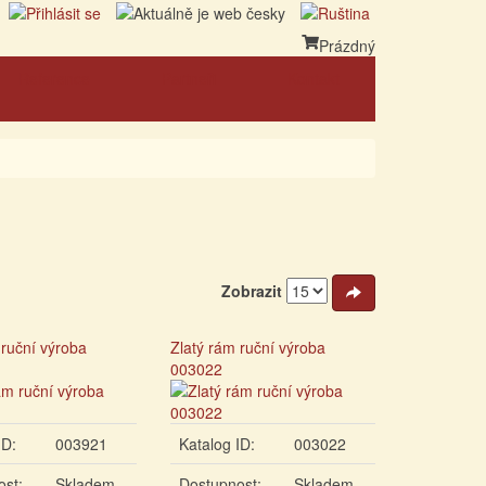
Prázdný
Reference
Partneři
Kontakt
Zobrazit
 ruční výroba
Zlatý rám ruční výroba
003022
ID:
003921
Katalog ID:
003022
ost:
Skladem
Dostupnost:
Skladem