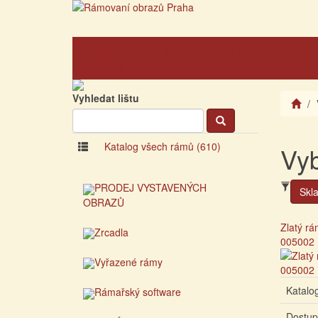
Hlavní
O nás
O rámování
strana
Vyhledat lištu
Katalog všech rámů (610)
Vyb
PRODEJ VYSTAVENÝCH
Skl
OBRAZŮ
Zlatý rá
Zrcadla
005002
Vyřazené rámy
Katalog
Rámařský software
Dostup