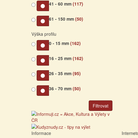
41 - 60 mm
(117)
61 - 150 mm
(50)
Výška profilu
0 - 15 mm
(162)
16 - 25 mm
(162)
26 - 35 mm
(95)
36 - 70 mm
(50)
Filtrovat
Informace
Interne