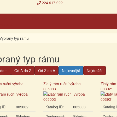
224 917 922
Aktuální
Galerie
Materiály
Malíři
výstava
Vybraný typ rámu
raný typ rámu
adem
Od A do Z
Od Z do A
Nejlevnější
Nejdražší
m ruční výroba
Zlatý rám ruční výroba
Zlatý rám
005003
003921
 ID:
005002
Katalog ID:
005003
Katalog 
nost:
Skladem
Dostupnost:
Skladem
Dostupn