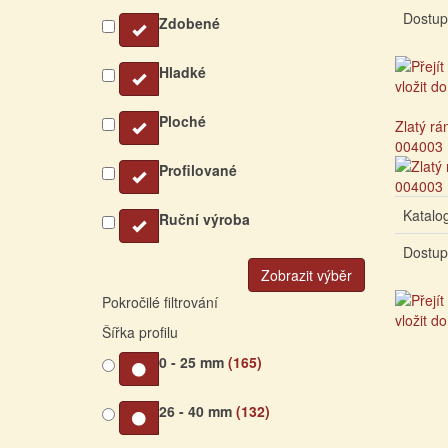
Dostup
Zdobené
Hladké
Ploché
Zlatý rá
004003
Profilované
Katalog
Ruční výroba
Dostup
Zobrazit výběr
Pokročilé filtrování
Šířka profilu
0 - 25 mm
(165)
26 - 40 mm
(132)