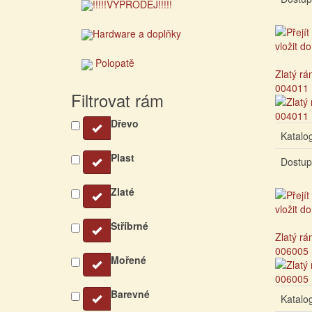
!!!!!VÝPRODEJ!!!!!
Hardware a doplňky
Polopatě
Zlatý rá
004011
Filtrovat rám
Dřevo
Katalog
Plast
Dostup
Zlaté
Stříbrné
Zlatý rá
006005
Mořené
Barevné
Katalog