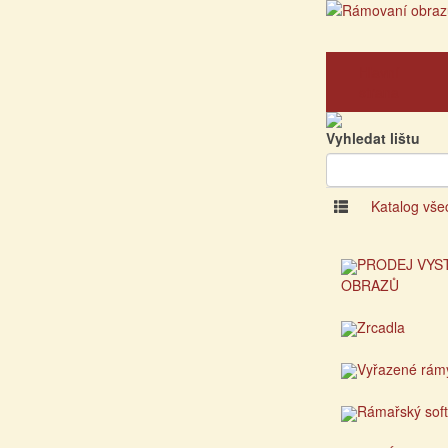
Hlavní
strana
Vyhledat lištu
Katalog vše
PRODEJ VYS
OBRAZŮ
Zrcadla
Vyřazené rám
Rámařský sof