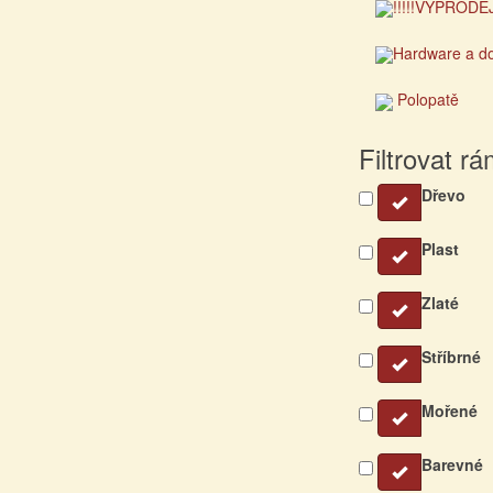
!!!!!VÝPRODEJ!
Hardware a d
Polopatě
Filtrovat r
Dřevo
Plast
Zlaté
Stříbrné
Mořené
Barevné