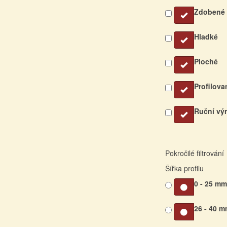
Zdobené
Hladké
Ploché
Profilova
Ruční vý
Pokročilé filtrování
Šířka profilu
0 - 25 m
26 - 40 